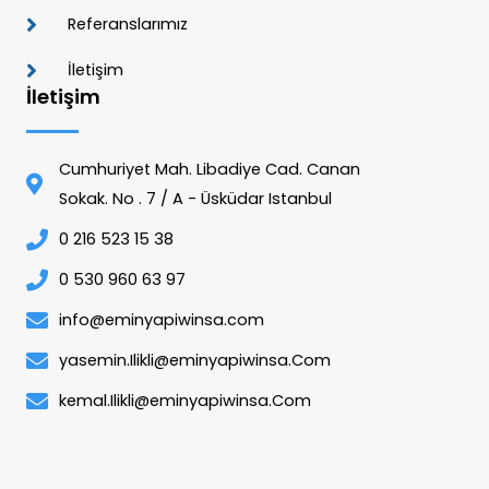
Referanslarımız
İletişim
İletişim
Cumhuriyet Mah. Libadiye Cad. Canan
Sokak. No . 7 / A - Üsküdar Istanbul
0 216 523 15 38
0 530 960 63 97
info@eminyapiwinsa.com
yasemin.Ilikli@eminyapiwinsa.Com
kemal.Ilikli@eminyapiwinsa.Com